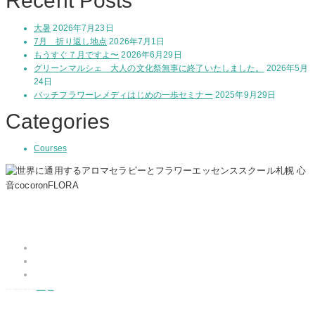
Recent Posts
大暑
2026年7月23日
7月 折り返し地点
2026年7月1日
もうすぐ７月ですよ〜
2026年6月29日
グリーンマルシェ 大人の文化祭無事に終了いたしました。
2026年5月
24日
バッチフラワーレメディはじめの一歩セミナー
2025年9月29日
Categories
Courses
世界に通用するアロマセラピーとフラワーエッセンススクール
札幌 心音cocoron FLORA
Copyright © 2026 . All Rights Reserved.
Proudly powered by
Visual Composer
and
WordPress