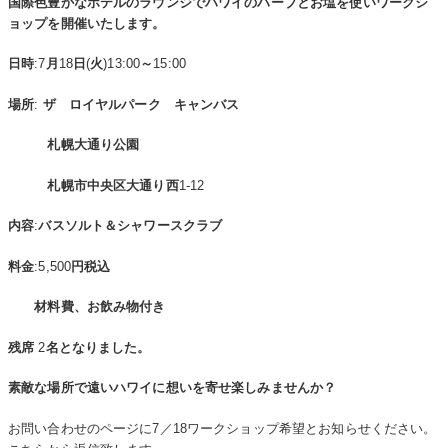
国際色豊かなホテルのラウンジでハワイのハーブとお塩を使いワークシ
ョップを開催いたします。
日時
:7
月
18
日
(
火
)13:00
～
15:00
場所
:
ザ ロイヤルパーク キャンバス
札幌大通り公園
札幌市中央区大通り西
1-12
内容
:
バスソルト＆シャワースクラブ
料金
:5,500
円税込
材料費、お飲み物付き
残席
2
名となりました。
素敵な場所で遠いハワイに想いを寄せ楽しみませんか？
お問い合わせのページに7／18ワークショップ希望とお知らせください。