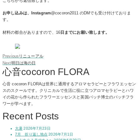
こちらから返信致します。
お申し込みは、Instagram
@cocoron2011 のDMでも受け付けておりま
す。
材料の都合がありますので、16
日までにお願い致します。
Previous
Previous
リニューアル
Next
post:
Next
明日は海の日
心音cocoron FLORA
post:
心音 cocoron FLORAは世界に通用するアロマセラピーとフラワエッセン
スのスクールです。クリニカルで生活に役に立つアロマセラピーとハワ
イの花から作られたフラワーエッセンスと英国バッチ博士のバッチフラ
ワーが学べます。
Recent Posts
大暑
2026年7月23日
7月 折り返し地点
2026年7月1日